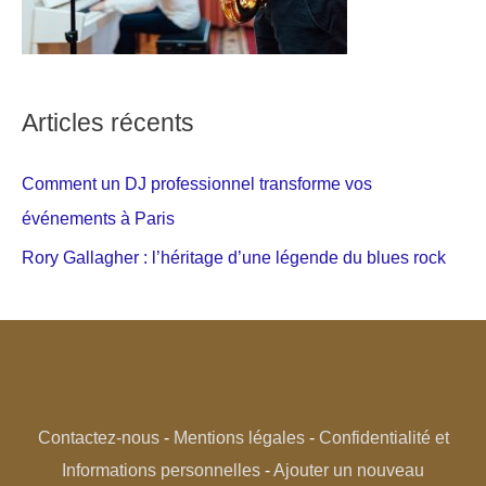
Articles récents
Comment un DJ professionnel transforme vos
événements à Paris
Rory Gallagher : l’héritage d’une légende du blues rock
Contactez-nous
-
Mentions légales
-
Confidentialité et
Informations personnelles
-
Ajouter un nouveau