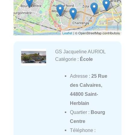
Leaflet
| © OpenStreetMap contributors
GS Jacqueline AURIOL
Catégorie :
École
Adresse :
25 Rue
des Calvaires,
44800 Saint-
Herblain
Quartier :
Bourg
Centre
Téléphone :