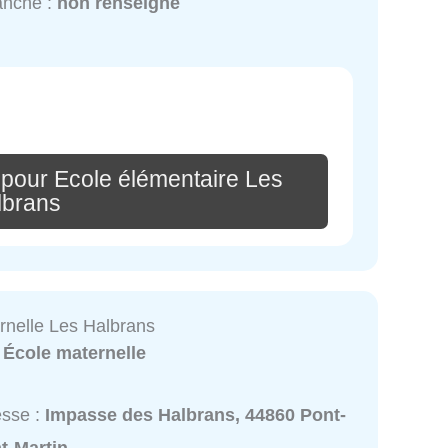
anche :
non renseigné
 pour Ecole élémentaire Les
lbrans
rnelle Les Halbrans
:
École maternelle
esse :
Impasse des Halbrans, 44860 Pont-