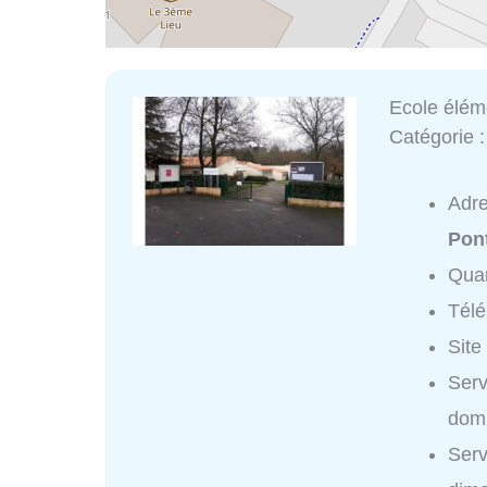
Ecole élém
Catégorie 
Adr
Pont
Quar
Tél
Site
Serv
domi
Serv