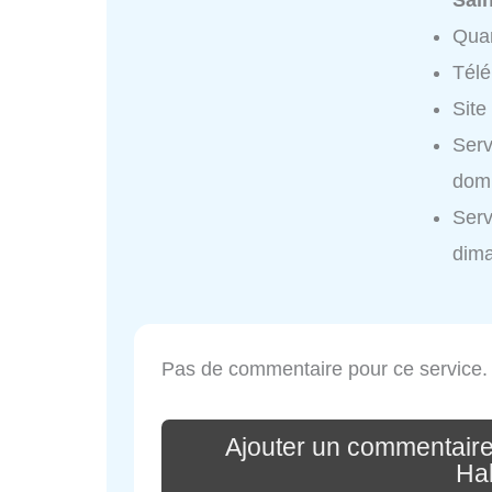
Sain
Quar
Tél
Site
Serv
domi
Serv
dim
Pas de commentaire pour ce service.
Ajouter un commentaire
Ha