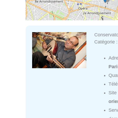
Conservato
Catégorie 
Adr
Pari
Quar
Tél
Site
orie
Serv