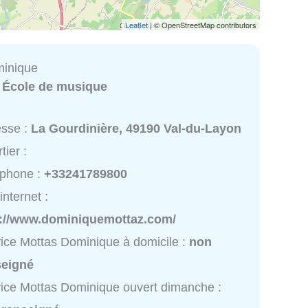
Leaflet
| © OpenStreetMap contributors
minique
:
École de musique
esse :
La Gourdinière, 49190 Val-du-Layon
tier :
éphone :
+33241789800
internet :
p://www.dominiquemottaz.com/
ice Mottas Dominique à domicile :
non
seigné
ice Mottas Dominique ouvert dimanche :