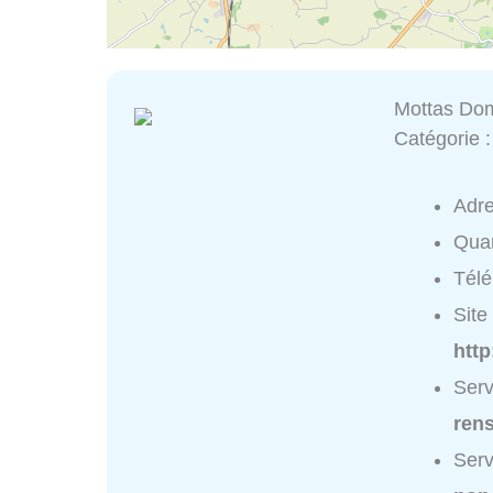
Mottas Do
Catégorie 
Adr
Quar
Tél
Site 
htt
Serv
ren
Serv