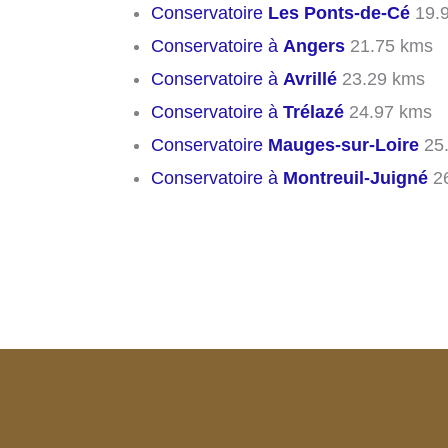
Conservatoire
Les Ponts-de-Cé
19.
Conservatoire à
Angers
21.75 kms
Conservatoire à
Avrillé
23.29 kms
Conservatoire à
Trélazé
24.97 kms
Conservatoire
Mauges-sur-Loire
25
Conservatoire à
Montreuil-Juigné
26