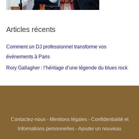
Articles récents
Comment un DJ professionnel transforme vos
événements à Paris
Rory Gallagher : l’héritage d’une légende du blues rock
Contactez-nous
-
Mentions légales
-
Confidentialité et
Informations personnelles
-
Ajouter un nouveau