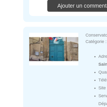
Ajouter un comment
Conservat
Catégorie 
Adr
Sai
Quar
Tél
Site
Serv
Dépa