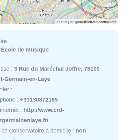
Leaflet
| © OpenStreetMap contributors
ire
:
École de musique
esse :
3 Rue du Maréchal Joffre, 78100
nt-Germain-en-Laye
tier :
éphone :
+33130872165
 internet :
http://www.crd-
tgermainenlaye.fr/
ice Conservatoire à domicile :
non