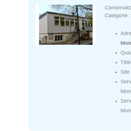
Conservato
Catégorie 
Adr
Mon
Quar
Tél
Site
Serv
Mont
Serv
Mon