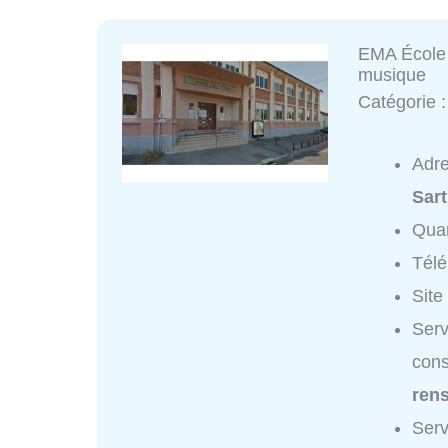
EMA École 
musique
Catégorie 
Adr
Sart
Quar
Tél
Site
Serv
cons
ren
Serv