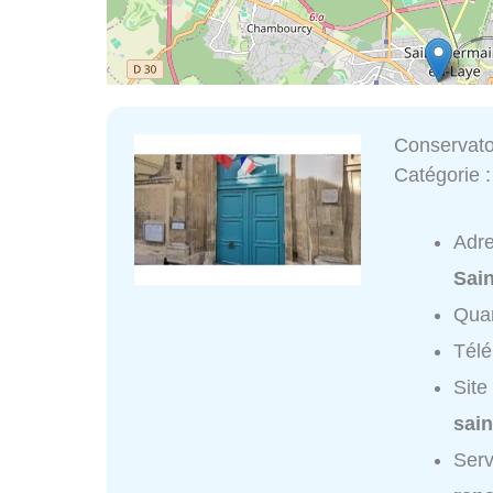
Conservato
Catégorie 
Adr
Sai
Quar
Tél
Site
sain
Serv