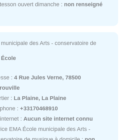
tesson ouvert dimanche :
non renseigné
municipale des Arts - conservatoire de
:
École
esse :
4 Rue Jules Verne, 78500
rouville
tier :
La Plaine, La Plaine
éphone :
+33170468910
 internet :
Aucun site internet connu
ice EMA École municipale des Arts -
ervatoire de musique à domicile :
non