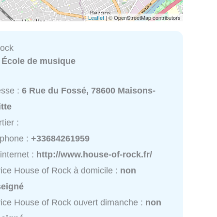
Leaflet
| © OpenStreetMap contributors
Rock
:
École de musique
esse :
6 Rue du Fossé, 78600 Maisons-
itte
tier :
éphone :
+33684261959
 internet :
http://www.house-of-rock.fr/
ice House of Rock à domicile :
non
seigné
ice House of Rock ouvert dimanche :
non