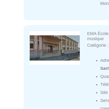
Mon
EMA École 
musique
Catégorie 
Adr
Sart
Quar
Tél
Site
Serv
cons