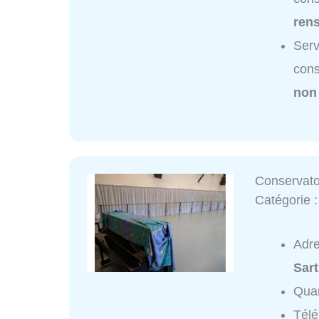
ren
Serv
cons
non
Conservato
Catégorie 
Adr
Sart
Quar
Tél