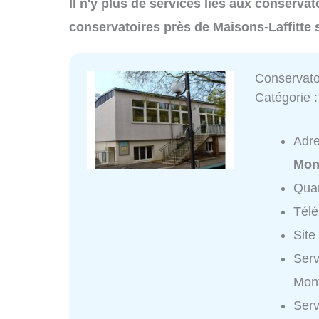
Il n'y plus de services liés aux conservat
conservatoires près de Maisons-Laffitte 
Conservato
Catégorie 
Adr
Mon
Quar
Tél
Site
Serv
Mont
Serv