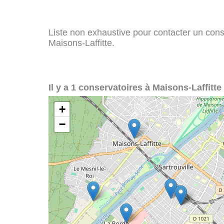
Liste non exhaustive pour contacter un conser
Maisons-Laffitte.
Il y a 1 conservatoires à Maisons-Laffitte 
+
−