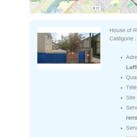
House of 
Catégorie 
Adr
Laff
Quar
Tél
Site
Serv
ren
Serv