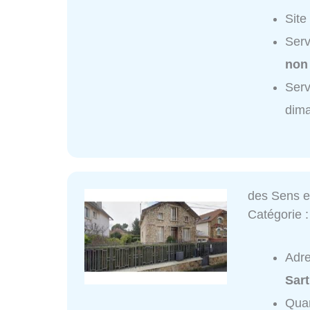
Site
Serv
non
Serv
dim
des Sens e
Catégorie 
Adr
Sart
Quar