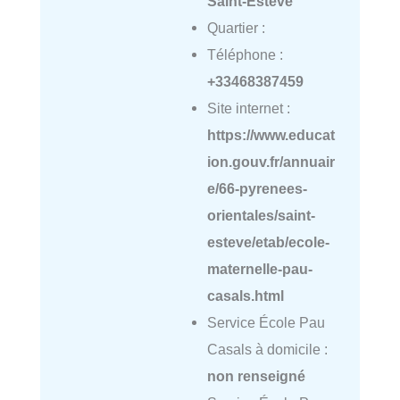
Saint-Estève
Quartier :
Téléphone :
+33468387459
Site internet :
https://www.educat
ion.gouv.fr/annuair
e/66-pyrenees-
orientales/saint-
esteve/etab/ecole-
maternelle-pau-
casals.html
Service École Pau
Casals à domicile :
non renseigné