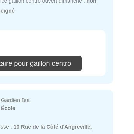
ice gaillon centro ouvert dimanche :
non
seigné
ire pour gaillon centro
 Gardien But
:
École
esse :
10 Rue de la Côté d'Angreville,