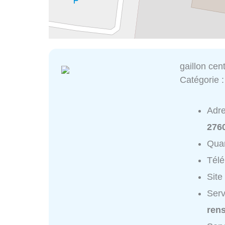
gaillon cen
Catégorie 
Adr
2760
Quar
Tél
Site
Serv
ren