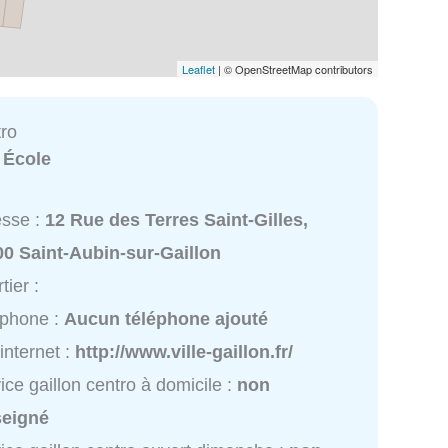
Leaflet
| © OpenStreetMap contributors
tro
:
École
esse :
12 Rue des Terres Saint-Gilles,
0 Saint-Aubin-sur-Gaillon
tier :
éphone :
Aucun téléphone ajouté
 internet :
http://www.ville-gaillon.fr/
ice gaillon centro à domicile :
non
seigné