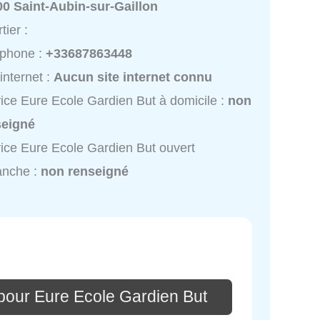
0 Saint-Aubin-sur-Gaillon
tier :
éphone :
+33687863448
 internet :
Aucun site internet connu
ice Eure Ecole Gardien But à domicile :
non
seigné
ice Eure Ecole Gardien But ouvert
anche :
non renseigné
pour Eure Ecole Gardien But