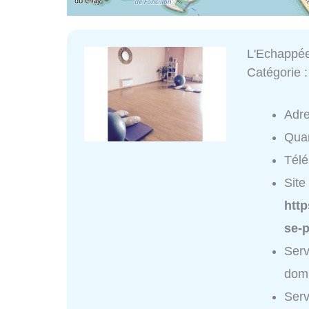
L'Echappée
Catégorie 
Adr
Quar
Tél
Site 
htt
se-p
Serv
domi
Serv