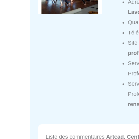
Adr
Lav
Quar
Tél
Site
pro
Serv
Prof
Serv
Prof
ren
Liste des commentaires
Artcad, Cen