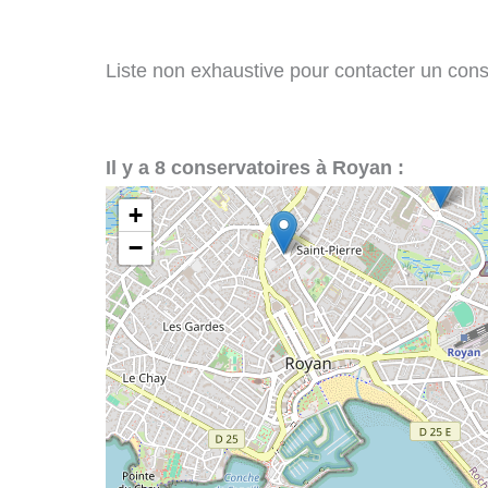
Liste non exhaustive pour contacter un conse
Il y a 8 conservatoires à Royan :
+
−