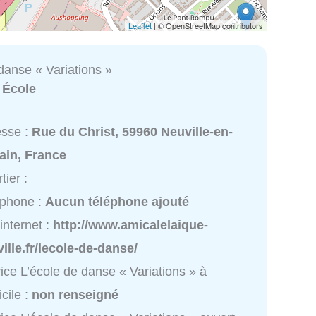
Leaflet
| © OpenStreetMap contributors
danse « Variations »
:
École
esse :
Rue du Christ, 59960 Neuville-en-
ain, France
tier :
éphone :
Aucun téléphone ajouté
 internet :
http://www.amicalelaique-
ille.fr/lecole-de-danse/
ice L’école de danse « Variations » à
cile :
non renseigné