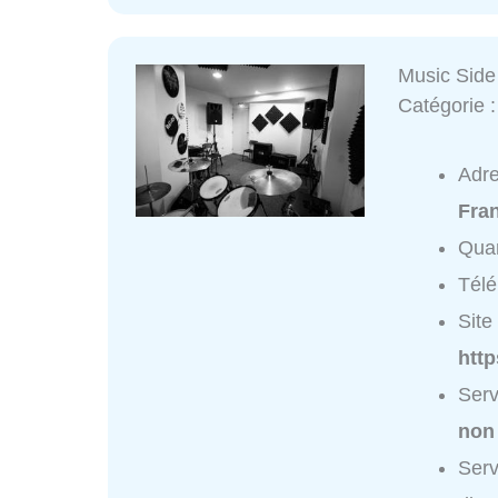
Music Side
Catégorie 
Adr
Fra
Quar
Tél
Site 
htt
Serv
non
Serv