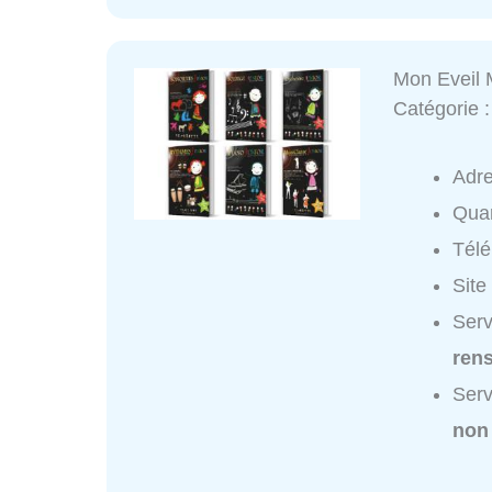
Mon Eveil 
Catégorie 
Adr
Quar
Tél
Site
Serv
ren
Serv
non