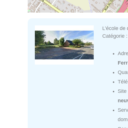
L’école de 
Catégorie 
Adr
Ferr
Quar
Tél
Site
neuv
Serv
domi