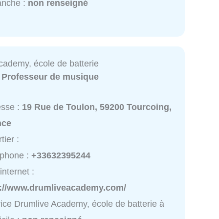
anche :
non renseigné
cademy, école de batterie
:
Professeur de musique
esse :
19 Rue de Toulon, 59200 Tourcoing,
nce
tier :
éphone :
+33632395244
internet :
p://www.drumliveacademy.com/
ice Drumlive Academy, école de batterie à