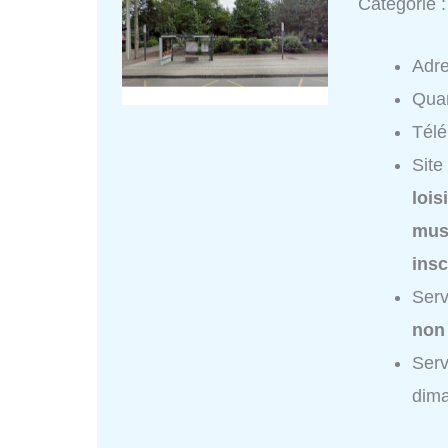
Catégorie 
Adr
Quar
Tél
Site
lois
mus
insc
Serv
non
Serv
dim