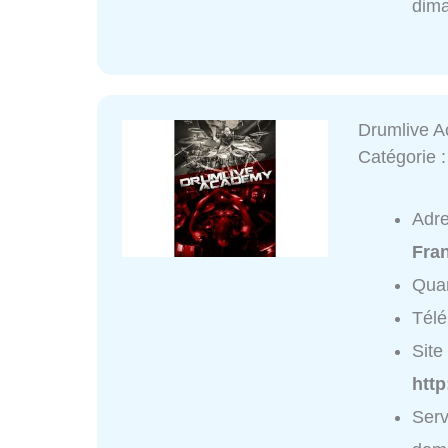
dim
Drumlive A
Catégorie 
Adr
Fra
Quar
Tél
Site 
htt
Serv