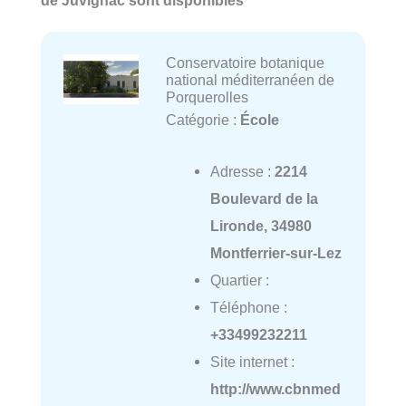
de Juvignac sont disponibles
Conservatoire botanique
national méditerranéen de
Porquerolles
Catégorie :
École
Adresse :
2214
Boulevard de la
Lironde, 34980
Montferrier-sur-Lez
Quartier :
Téléphone :
+33499232211
Site internet :
http://www.cbnmed