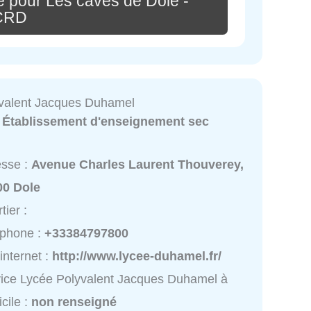
e pour Les caves de Dole -
CRD
valent Jacques Duhamel
:
Établissement d'enseignement sec
esse :
Avenue Charles Laurent Thouverey,
00 Dole
tier :
éphone :
+33384797800
 internet :
http://www.lycee-duhamel.fr/
ice Lycée Polyvalent Jacques Duhamel à
cile :
non renseigné