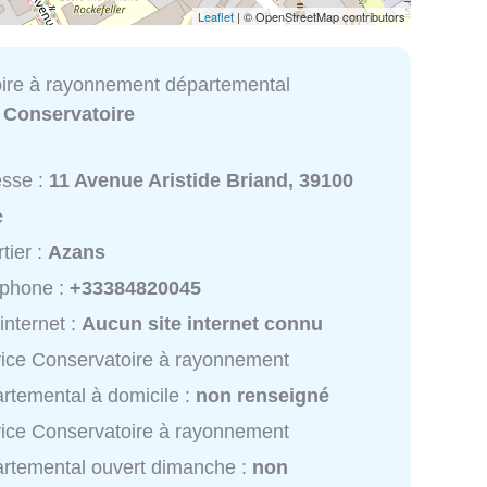
Leaflet
| © OpenStreetMap contributors
ire à rayonnement départemental
:
Conservatoire
esse :
11 Avenue Aristide Briand, 39100
e
tier :
Azans
éphone :
+33384820045
 internet :
Aucun site internet connu
ice Conservatoire à rayonnement
rtemental à domicile :
non renseigné
ice Conservatoire à rayonnement
rtemental ouvert dimanche :
non