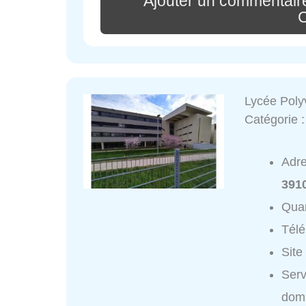
Ajouter un commentair
Lycée Poly
Catégorie 
Adr
391
Quar
Tél
Site
Serv
domi