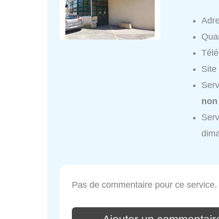
Adr
Quar
Tél
Site
Serv
non
Serv
dim
Pas de commentaire pour ce service.