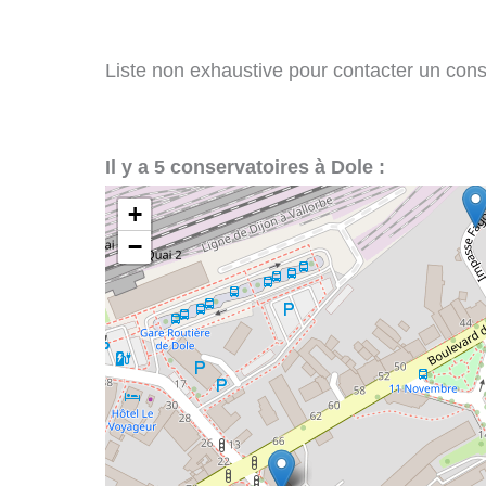
Liste non exhaustive pour contacter un conser
Il y a 5 conservatoires à Dole :
+
−