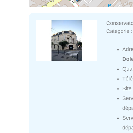
Conservato
Catégorie 
Adr
Dol
Quar
Tél
Site
Serv
dépa
Serv
dépa