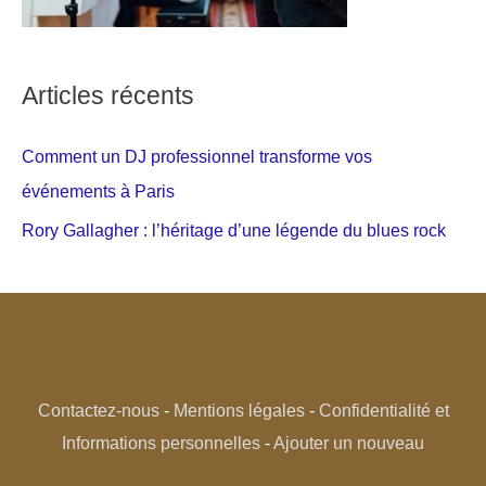
Articles récents
Comment un DJ professionnel transforme vos
événements à Paris
Rory Gallagher : l’héritage d’une légende du blues rock
Contactez-nous
-
Mentions légales
-
Confidentialité et
Informations personnelles
-
Ajouter un nouveau