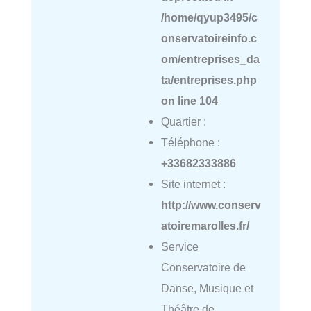
/home/qyup3495/c
onservatoireinfo.c
om/entreprises_da
ta/entreprises.php
on line
104
Quartier :
Téléphone :
+33682333886
Site internet :
http://www.conserv
atoiremarolles.fr/
Service
Conservatoire de
Danse, Musique et
Théâtre de