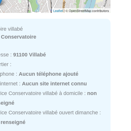
Leaflet
| © OpenStreetMap contributors
re villabé
:
Conservatoire
esse :
91100 Villabé
tier :
éphone :
Aucun téléphone ajouté
 internet :
Aucun site internet connu
ice Conservatoire villabé à domicile :
non
seigné
ice Conservatoire villabé ouvert dimanche :
 renseigné