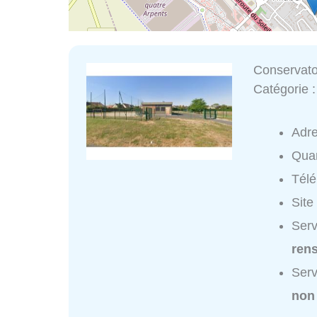
Conservatoi
Catégorie 
Adr
Quar
Tél
Site
Serv
ren
Serv
non