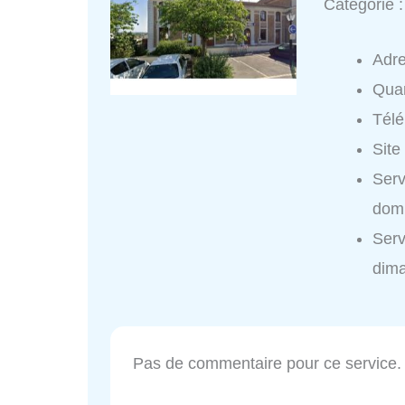
Catégorie 
Adr
Quar
Tél
Site
Serv
domi
Serv
dim
Pas de commentaire pour ce service.