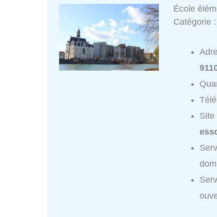
École élém
Catégorie 
Adr
911
Quar
Tél
Site
ess
Serv
domi
Serv
ouve