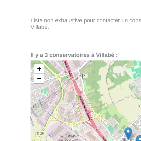
Liste non exhaustive pour contacter un conser
Villabé.
Il y a 3 conservatoires à Villabé :
+
−