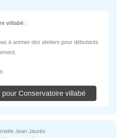
e villabé
:
 pas à animer des ateliers pour débutants
vement.
e.
 pour Conservatoire villabé
rnelle Jean Jaurès