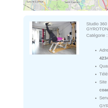
Studio 360
GYROTONIC®
Catégorie 
Adr
423
Quar
Tél
Site
coa
Serv
GYRO