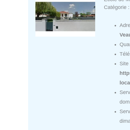
Catégorie 
Adr
Vea
Quar
Tél
Site 
htt
loca
Serv
domi
Serv
dim