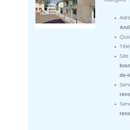
Adr
And
Quar
Tél
Site
bout
de-l
Serv
ren
Serv
ren