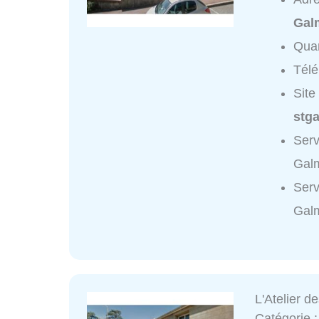
Gal
Quar
Tél
Site
stga
Serv
Galm
Serv
Galm
L'Atelier de
Catégorie 