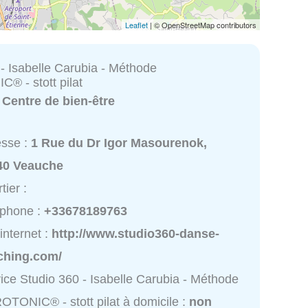
Leaflet
| © OpenStreetMap contributors
 - Isabelle Carubia - Méthode
 - stott pilat
:
Centre de bien-être
esse :
1 Rue du Dr Igor Masourenok,
40 Veauche
tier :
éphone :
+33678189763
 internet :
http://www.studio360-danse-
ching.com/
ice Studio 360 - Isabelle Carubia - Méthode
TONIC® - stott pilat à domicile :
non