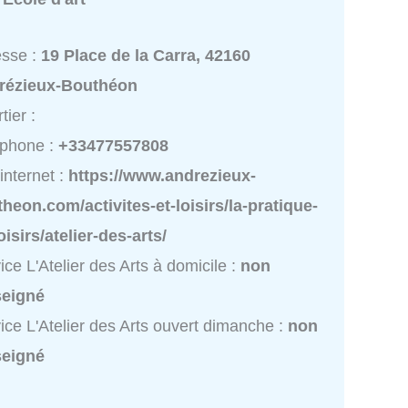
esse :
19 Place de la Carra, 42160
rézieux-Bouthéon
tier :
éphone :
+33477557808
 internet :
https://www.andrezieux-
heon.com/activites-et-loisirs/la-pratique-
oisirs/atelier-des-arts/
ice L'Atelier des Arts à domicile :
non
seigné
ice L'Atelier des Arts ouvert dimanche :
non
seigné