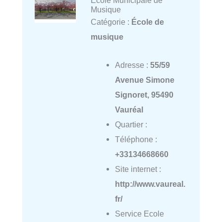
Ecole Municipale de
Musique
Catégorie :
École de
musique
Adresse :
55/59
Avenue Simone
Signoret, 95490
Vauréal
Quartier :
Téléphone :
+33134668660
Site internet :
http://www.vaureal.
fr/
Service Ecole