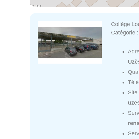
Collège Lo
Catégorie 
Adr
Uzè
Quar
Tél
Site
uzes
Serv
ren
Serv