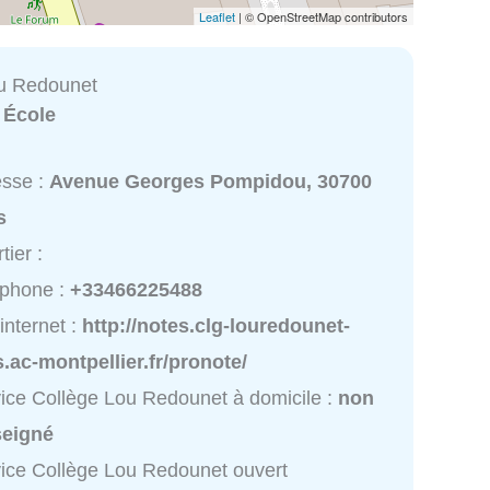
Leaflet
| © OpenStreetMap contributors
u Redounet
:
École
esse :
Avenue Georges Pompidou, 30700
s
tier :
éphone :
+33466225488
 internet :
http://notes.clg-louredounet-
.ac-montpellier.fr/pronote/
ice Collège Lou Redounet à domicile :
non
seigné
ice Collège Lou Redounet ouvert