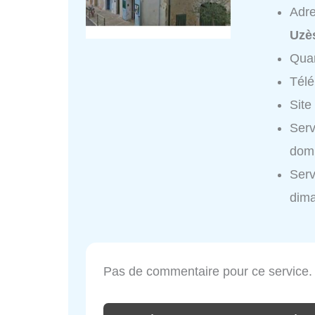
Adr
Uzè
Quar
Tél
Site
Serv
domi
Serv
dim
Pas de commentaire pour ce service.