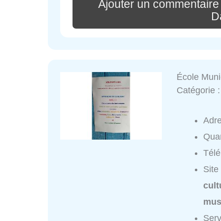
Ajouter un commentaire
D
École Muni
Catégorie 
Adr
Quar
Tél
Site
cult
mus
Serv