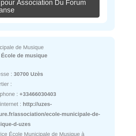
 pour Association Du Forum
anse
cipale de Musique
:
École de musique
esse :
30700 Uzès
tier :
éphone :
+33466030403
 internet :
http://uzes-
ure.fr/association/ecole-municipale-de-
ique-d-uzes
ice École Municipale de Musique à