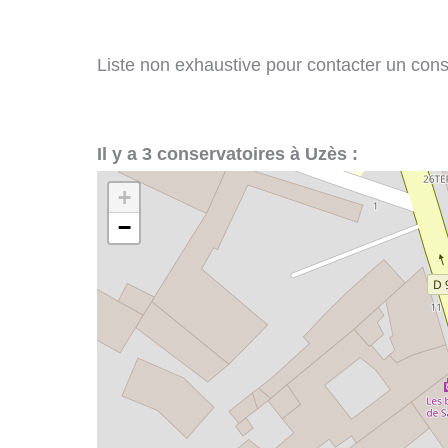
Liste non exhaustive pour contacter un conse
Il y a 3 conservatoires à Uzès :
+
−