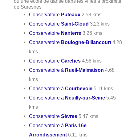
ou une école de danse dans les villes à proximité
de Suresnes
Conservatoire
Puteaux
2.58 kms
Conservatoire
Saint-Cloud
3.23 kms
Conservatoire
Nanterre
3.26 kms
Conservatoire
Boulogne-Billancourt
4.28
kms
Conservatoire
Garches
4.58 kms
Conservatoire à
Rueil-Malmaison
4.68
kms
Conservatoire à
Courbevoie
5.11 kms
Conservatoire à
Neuilly-sur-Seine
5.45
kms
Conservatoire
Sèvres
5.47 kms
Conservatoire à
Paris 16e
Arrondissement
6.11 kms