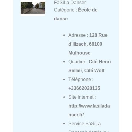
FaSiLa Danser
Catégorie :
École de
danse
Adresse :
128 Rue
d'Illzach, 68100
Mulhouse
Quartier :
Cité Henri
Sellier, Cité Wolf
Téléphone :
+33662020135
Site internet :
http://www.fasilada
nser.fr/
Service FaSiLa