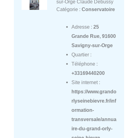
sur-Orge Claude Debussy
Catégorie :
Conservatoire
Adresse :
25
Grande Rue, 91600
Savigny-sur-Orge
Quartier :
Téléphone :
+33169440200
Site internet :
https://www.grando
rlyseinebievre.fr/inf
ormation-
transversale/annua
ire-du-grand-orly-
seine-bievre-