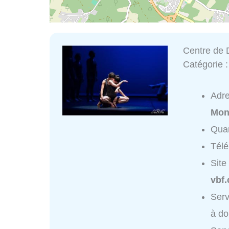
Centre de 
Catégorie 
Adr
Mon
Quar
Tél
Site
vbf
Serv
à do