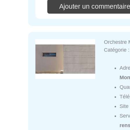
Ajouter un commentaire
Orchestre 
Catégorie 
Adr
Mon
Quar
Tél
Site
Serv
ren