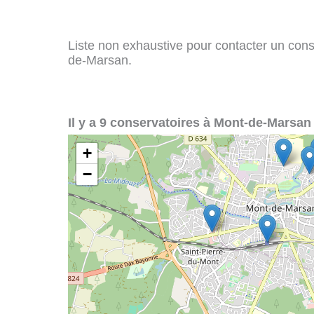
Liste non exhaustive pour contacter un conse
de-Marsan.
Il y a 9 conservatoires à Mont-de-Marsan 
+
−