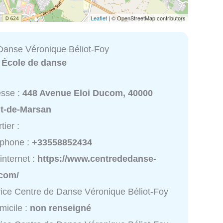
Leaflet
| © OpenStreetMap contributors
Danse Véronique Béliot-Foy
:
École de danse
esse :
448 Avenue Eloi Ducom, 40000
t-de-Marsan
tier :
éphone :
+33558852434
 internet :
https://www.centrededanse-
.com/
ice Centre de Danse Véronique Béliot-Foy
micile :
non renseigné