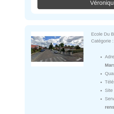
Véroniqu
Ecole Du B
Catégorie 
Adr
Mar
Quar
Tél
Site
Serv
ren