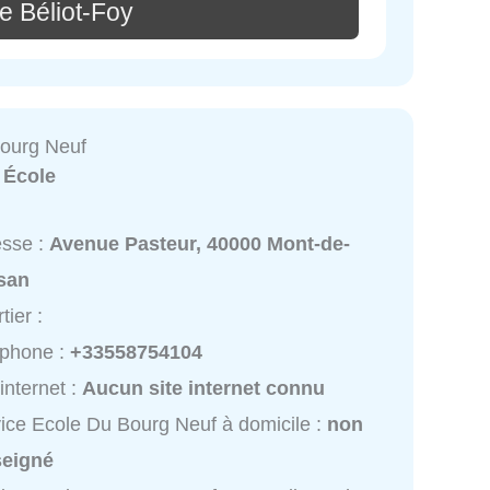
e Béliot-Foy
ourg Neuf
:
École
esse :
Avenue Pasteur, 40000 Mont-de-
san
tier :
éphone :
+33558754104
 internet :
Aucun site internet connu
ice Ecole Du Bourg Neuf à domicile :
non
seigné