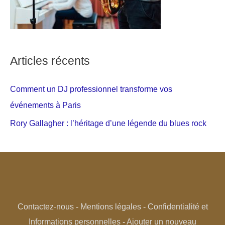
Articles récents
Comment un DJ professionnel transforme vos
événements à Paris
Rory Gallagher : l’héritage d’une légende du blues rock
Contactez-nous
-
Mentions légales
-
Confidentialité et
Informations personnelles
-
Ajouter un nouveau