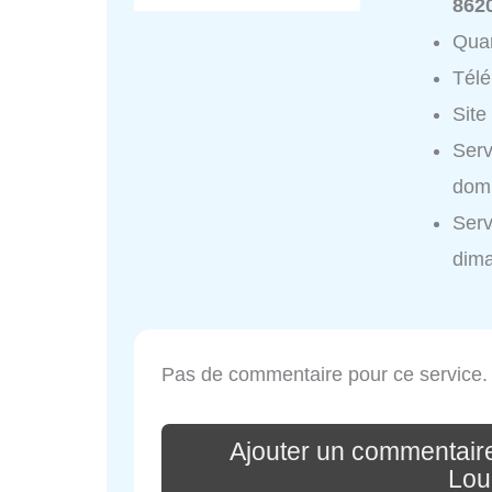
862
Quar
Tél
Site
Serv
domi
Serv
dim
Pas de commentaire pour ce service.
Ajouter un commentair
Lou