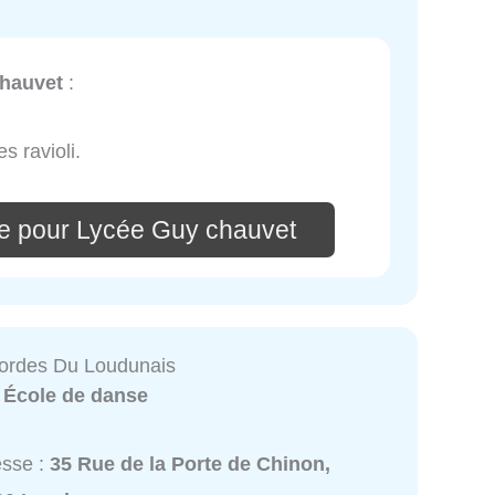
hauvet
:
s ravioli.
e pour Lycée Guy chauvet
ordes Du Loudunais
:
École de danse
esse :
35 Rue de la Porte de Chinon,