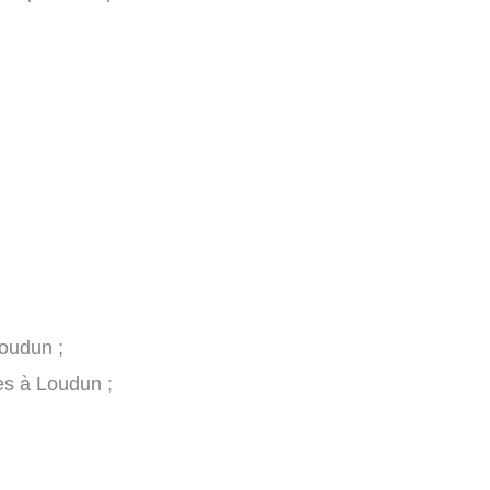
Loudun ;
es à Loudun ;