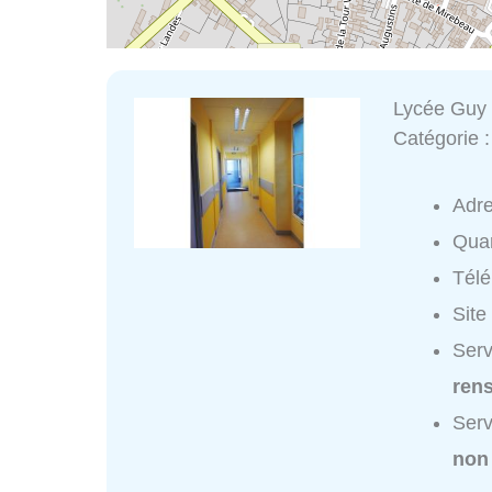
Lycée Guy
Catégorie 
Adr
Quar
Tél
Site
Serv
ren
Serv
non