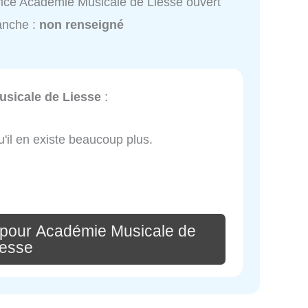
ice Académie Musicale de Liesse ouvert
anche :
non renseigné
sicale de Liesse
:
u'il en existe beaucoup plus.
 pour Académie Musicale de
iesse