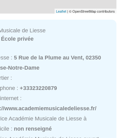
Leaflet
| © OpenStreetMap contributors
usicale de Liesse
:
École privée
esse :
5 Rue de la Plume au Vent, 02350
sse-Notre-Dame
tier :
éphone :
+33323220879
internet :
p://www.academiemusicaledeliesse.fr/
ice Académie Musicale de Liesse à
cile :
non renseigné