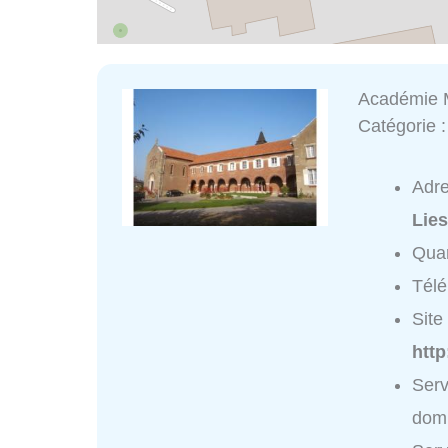
Académie M
Catégorie 
Adr
Lie
Quar
Tél
Site 
htt
Serv
domi