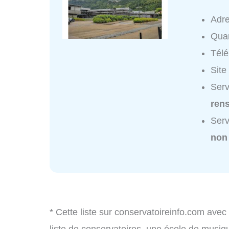
Adr
Quar
Tél
Site
Serv
ren
Serv
non
* Cette liste sur conservatoireinfo.com avec