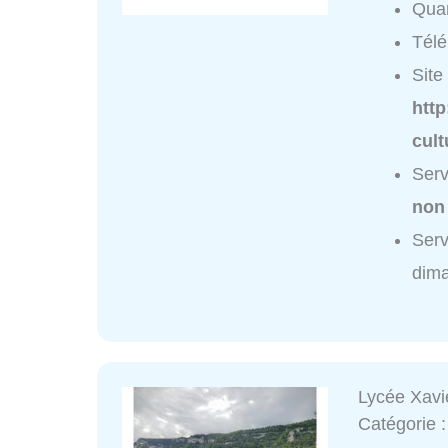
Quar
Tél
Site 
http
cult
Serv
non
Serv
dim
Lycée Xavi
Catégorie 