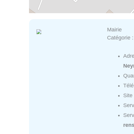
Mairie
Catégorie 
Adr
Ney
Quar
Tél
Site
Serv
Serv
ren