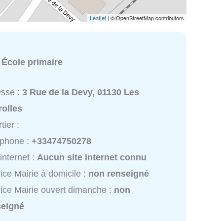
Leaflet
| © OpenStreetMap contributors
:
École primaire
esse :
3 Rue de la Devy, 01130 Les
rolles
tier :
éphone :
+33474750278
 internet :
Aucun site internet connu
ice Mairie à domicile :
non renseigné
ice Mairie ouvert dimanche :
non
seigné