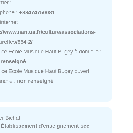
tier :
éphone :
+33474750081
internet :
://www.nantua.fr/culture/associations-
urelles/854-2/
ice Ecole Musique Haut Bugey à domicile :
 renseigné
ice Ecole Musique Haut Bugey ouvert
anche :
non renseigné
er Bichat
:
Établissement d'enseignement sec