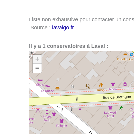
Liste non exhaustive pour contacter un conser
Source :
lavalgo.fr
Il y a 1 conservatoires à Laval :
+
−