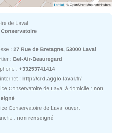
Leaflet
| © OpenStreetMap contributors
ire de Laval
:
Conservatoire
esse :
27 Rue de Bretagne, 53000 Laval
tier :
Bel-Air-Beauregard
éphone :
+33253741414
 internet :
http://crd.agglo-laval.fr/
ice Conservatoire de Laval à domicile :
non
seigné
ice Conservatoire de Laval ouvert
anche :
non renseigné