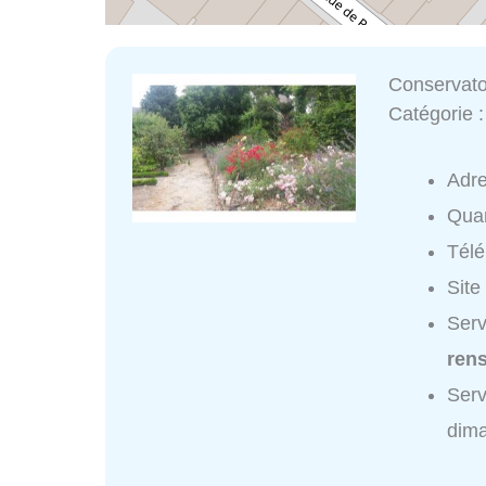
Conservato
Catégorie 
Adr
Quar
Tél
Site
Serv
ren
Serv
dim