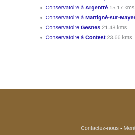
Conservatoire à
Argentré
15.17 kms
Conservatoire à
Martigné-sur-Maye
Conservatoire
Gesnes
21.48 kms
Conservatoire à
Contest
23.66 kms
Contactez-nous
-
Ment