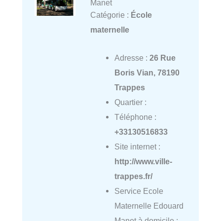
Manet
Catégorie :
École
maternelle
Adresse :
26 Rue
Boris Vian, 78190
Trappes
Quartier :
Téléphone :
+33130516833
Site internet :
http://www.ville-
trappes.fr/
Service Ecole
Maternelle Edouard
Manet à domicile :