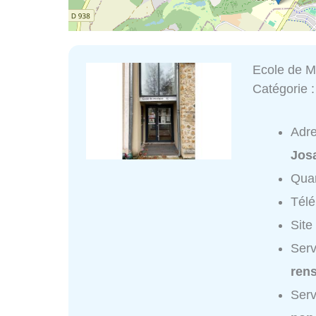
Ecole de M
Catégorie 
Adr
Jos
Quar
Tél
Site
Serv
ren
Serv