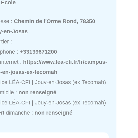
:
École
esse :
Chemin de l'Orme Rond, 78350
y-en-Josas
tier :
éphone :
+33139671200
 internet :
https://www.lea-cfi.fr/fr/campus-
y-en-josas-ex-tecomah
ice LÉA-CFI | Jouy-en-Josas (ex Tecomah)
micile :
non renseigné
ice LÉA-CFI | Jouy-en-Josas (ex Tecomah)
rt dimanche :
non renseigné