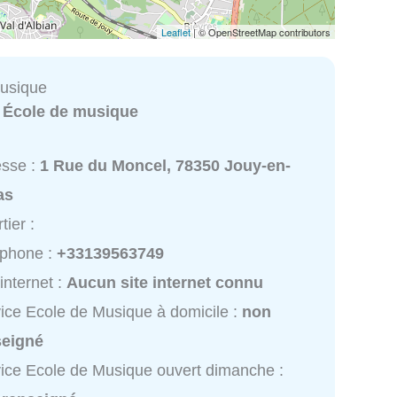
Leaflet
| © OpenStreetMap contributors
usique
:
École de musique
esse :
1 Rue du Moncel, 78350 Jouy-en-
as
tier :
éphone :
+33139563749
 internet :
Aucun site internet connu
ice Ecole de Musique à domicile :
non
seigné
ice Ecole de Musique ouvert dimanche :