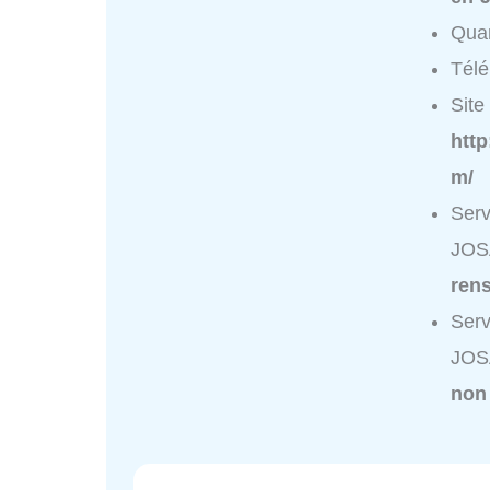
Quar
Tél
Site 
http
m/
Ser
JOSA
ren
Ser
JOSA
non