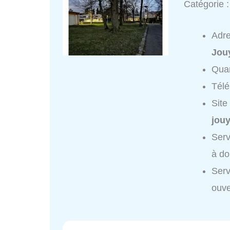
Catégorie 
Adr
Jou
Quar
Tél
Site
jou
Serv
à do
Serv
ouve