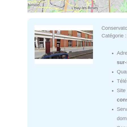
Conservato
Catégorie 
Adr
sur
Quar
Tél
Site
con
Serv
domi