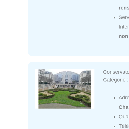
ren
Serv
Inte
non
Conservato
Catégorie 
Adr
Cha
Quar
Tél