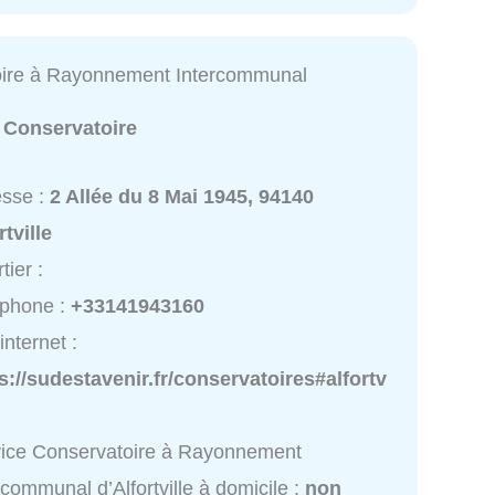
oire à Rayonnement Intercommunal
:
Conservatoire
esse :
2 Allée du 8 Mai 1945, 94140
rtville
tier :
éphone :
+33141943160
internet :
s://sudestavenir.fr/conservatoires#alfortv
ice Conservatoire à Rayonnement
rcommunal d’Alfortville à domicile :
non