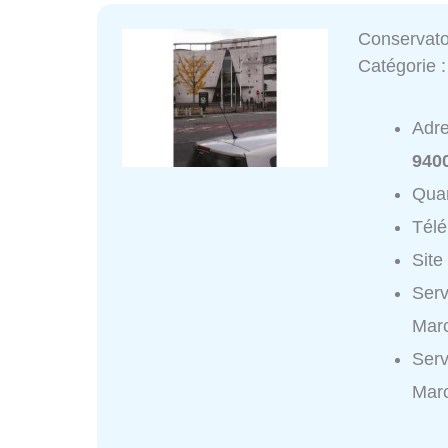
Conservato
Catégorie 
Adr
9400
Quar
Tél
Site
Serv
Marc
Serv
Marc