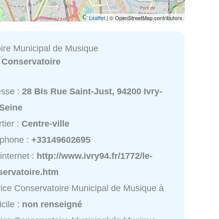
Leaflet
| © OpenStreetMap contributors
ire Municipal de Musique
:
Conservatoire
esse :
28 BIs Rue Saint-Just, 94200 Ivry-
-Seine
tier :
Centre-ville
éphone :
+33149602695
 internet :
http://www.ivry94.fr/1772/le-
servatoire.htm
ice Conservatoire Municipal de Musique à
cile :
non renseigné