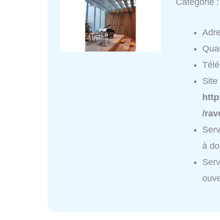
Catégorie 
Adr
Quar
Tél
Site 
http
/rav
Serv
à do
Serv
ouve