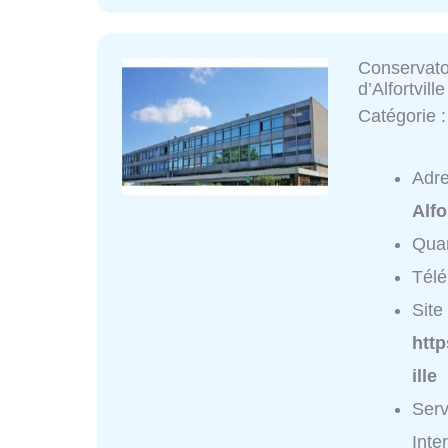
Conservat
d’Alfortville
Catégorie 
Adr
Alfo
Quar
Tél
Site 
http
ille
Serv
Inte