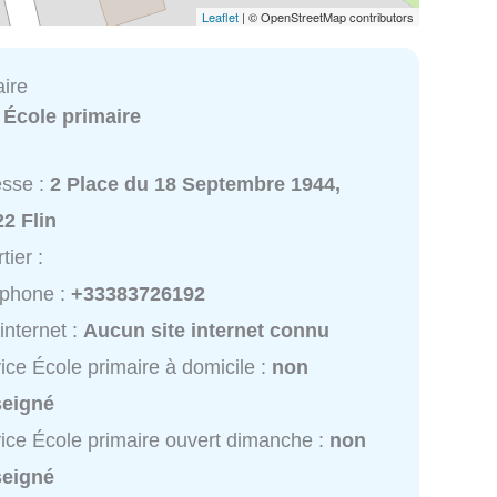
Leaflet
| © OpenStreetMap contributors
aire
:
École primaire
esse :
2 Place du 18 Septembre 1944,
2 Flin
tier :
éphone :
+33383726192
 internet :
Aucun site internet connu
ice École primaire à domicile :
non
seigné
ice École primaire ouvert dimanche :
non
seigné