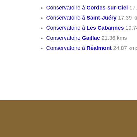
Conservatoire à
Cordes-sur-Ciel
17.
Conservatoire à
Saint-Juéry
17.39 
Conservatoire à
Les Cabannes
19.7
Conservatoire
Gaillac
21.36 kms
Conservatoire à
Réalmont
24.87 km