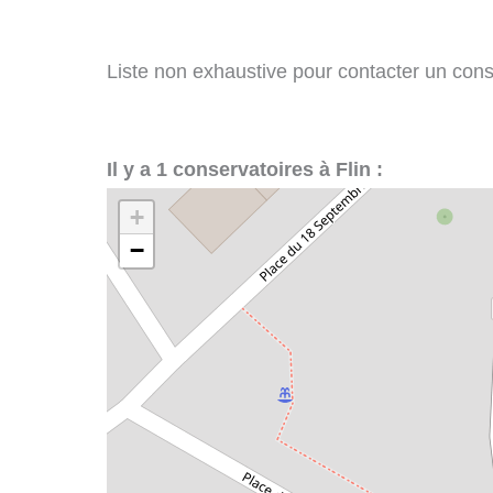
Liste non exhaustive pour contacter un conser
Il y a 1 conservatoires à Flin :
+
−