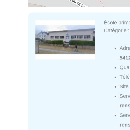
École prim
Catégorie 
Adr
5412
Quar
Tél
Site
Serv
ren
Serv
ren