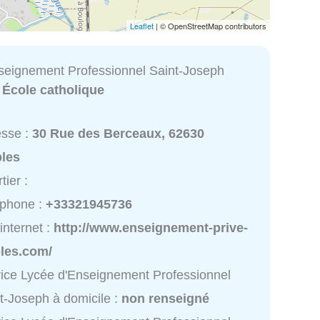
Leaflet
| © OpenStreetMap contributors
seignement Professionnel Saint-Joseph
:
École catholique
esse :
30 Rue des Berceaux, 62630
ples
tier :
éphone :
+33321945736
 internet :
http://www.enseignement-prive-
ples.com/
ice Lycée d'Enseignement Professionnel
t-Joseph à domicile :
non renseigné