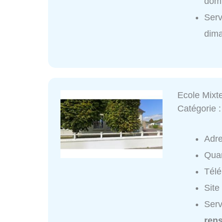
domi
Ser
dim
Ecole Mixt
Catégorie 
Adr
Quar
Tél
Site
Serv
ren