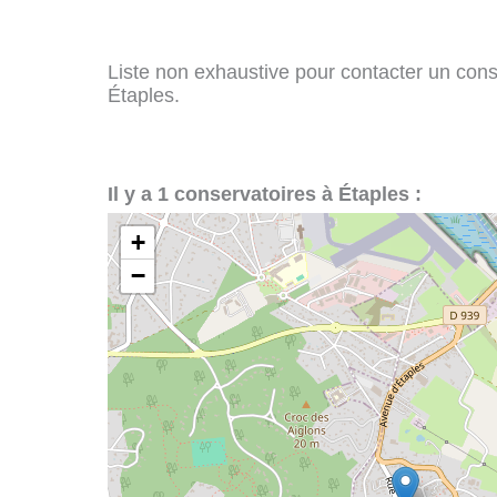
Liste non exhaustive pour contacter un conser
Étaples.
Il y a 1 conservatoires à Étaples :
+
−