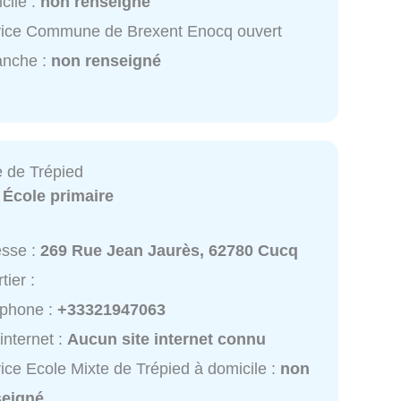
cile :
non renseigné
vice Commune de Brexent Enocq ouvert
anche :
non renseigné
e de Trépied
:
École primaire
esse :
269 Rue Jean Jaurès, 62780 Cucq
tier :
éphone :
+33321947063
 internet :
Aucun site internet connu
ice Ecole Mixte de Trépied à domicile :
non
seigné