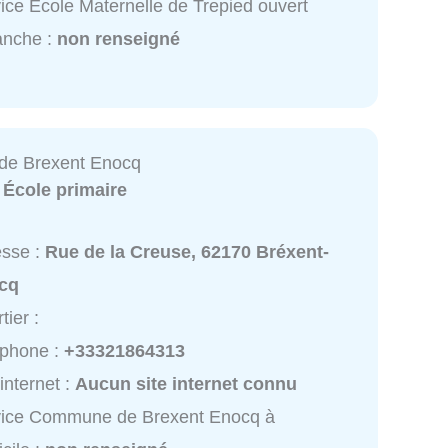
ice Ecole Maternelle de Trepied ouvert
anche :
non renseigné
e Brexent Enocq
:
École primaire
esse :
Rue de la Creuse, 62170 Bréxent-
cq
tier :
éphone :
+33321864313
 internet :
Aucun site internet connu
vice Commune de Brexent Enocq à