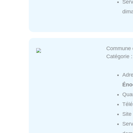
Serv
dim
Commune d
Catégorie 
Adr
Éno
Quar
Tél
Site
Ser