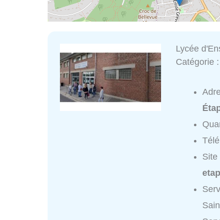
Lycée d'En
Catégorie 
Adr
Éta
Quar
Tél
Site
eta
Serv
Sain