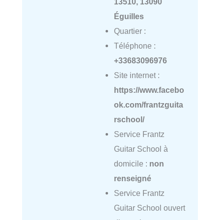
13510, 13090
Éguilles
Quartier :
Téléphone :
+33683096976
Site internet :
https://www.facebo
ok.com/frantzguita
rschool/
Service Frantz
Guitar School à
domicile :
non
renseigné
Service Frantz
Guitar School ouvert