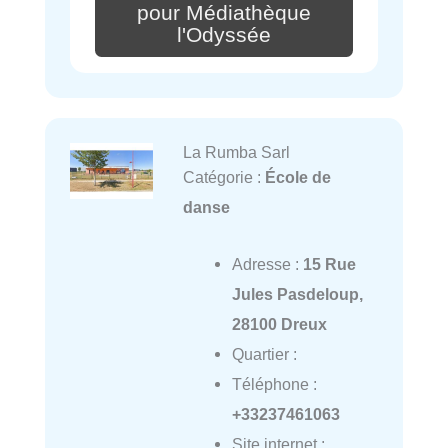
pour Médiathèque
l'Odyssée
La Rumba Sarl
Catégorie :
École de
danse
Adresse :
15 Rue
Jules Pasdeloup,
28100 Dreux
Quartier :
Téléphone :
+33237461063
Site internet :