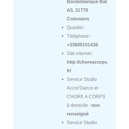
Bordeblanque Bat
A5, 31770
Colomiers
Quartier :
Téléphone :
+33609101438
Site internet :
http://choreacorps.
fr/
Service Studio
Accor'Dance et
CHORE A CORPS
à domicile :
non
renseigné
Service Studio