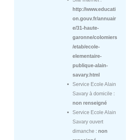
http://www.educati
on.gouv.fr/annuair
e/31-haute-
garonne/colomiers
/etab/ecole-
elementaire-
publique-alain-
savary.html
Service Ecole Alain
Savary à domicile :
non renseigné
Service Ecole Alain
Savary ouvert
dimanche :
non