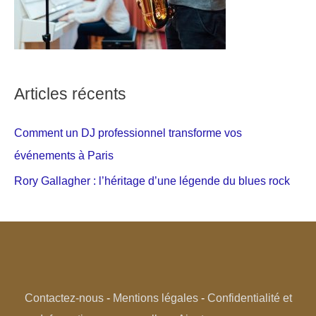
Articles récents
Comment un DJ professionnel transforme vos
événements à Paris
Rory Gallagher : l’héritage d’une légende du blues rock
Contactez-nous
-
Mentions légales
-
Confidentialité et