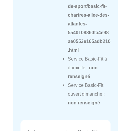
de-sport/basic-fit-
chartres-allee-des-
atlantes-
5540108860fa4e98
ae0553e165adb210
.html
Service Basic-Fit à
domicile :
non
renseigné
Service Basic-Fit
ouvert dimanche :
non renseigné