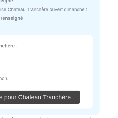
seigné
ice Chateau Tranchère ouvert dimanche :
 renseigné
nchère
:
non.
e pour Chateau Tranchère