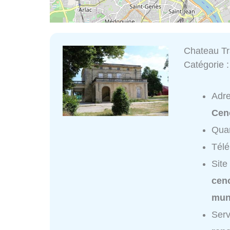
Chateau T
Catégorie 
Adr
Cen
Quar
Tél
Site
ceno
mun
Serv