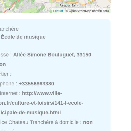
Leaflet
| © OpenStreetMap contributors
ranchère
:
École de musique
esse :
Allée Simone Bouluguet, 33150
on
tier :
éphone :
+33556863380
 internet :
http://www.ville-
n.fr/culture-et-loisirs/141-l-ecole-
icipale-de-musique.html
ice Chateau Tranchère à domicile :
non