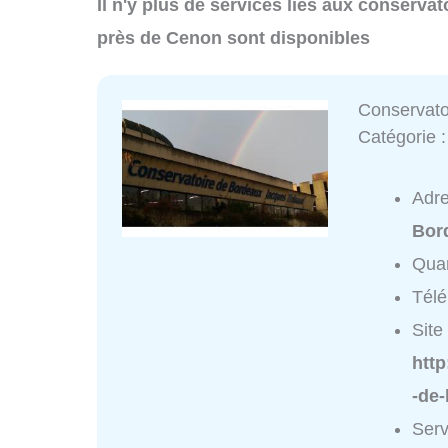
Il n'y plus de services liés aux conserva
près de Cenon sont disponibles
Conservato
Catégorie 
Adr
Bor
Quar
Tél
Site 
htt
-de
Serv