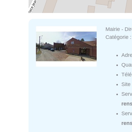
Mairie - Di
Catégorie 
Adr
Quar
Tél
Site
Serv
ren
Serv
ren