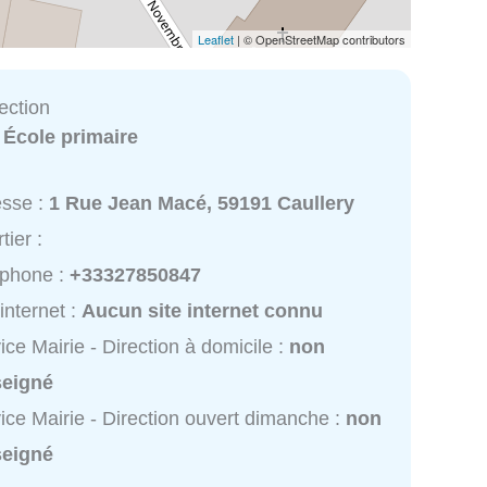
Leaflet
| © OpenStreetMap contributors
rection
:
École primaire
esse :
1 Rue Jean Macé, 59191 Caullery
tier :
éphone :
+33327850847
 internet :
Aucun site internet connu
ice Mairie - Direction à domicile :
non
seigné
ice Mairie - Direction ouvert dimanche :
non
seigné