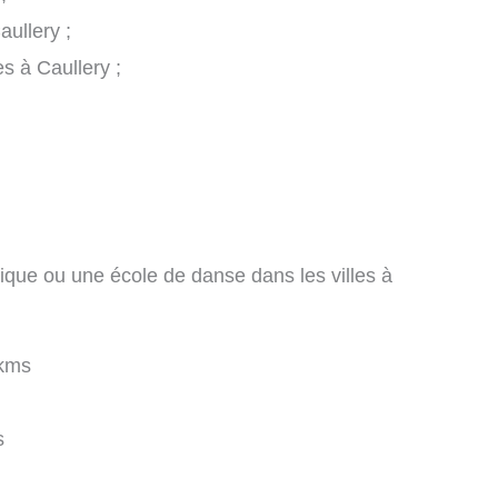
aullery ;
s à Caullery ;
ique ou une école de danse dans les villes à
kms
s