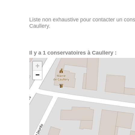
Liste non exhaustive pour contacter un conser
Caullery.
Il y a 1 conservatoires à Caullery :
+
−