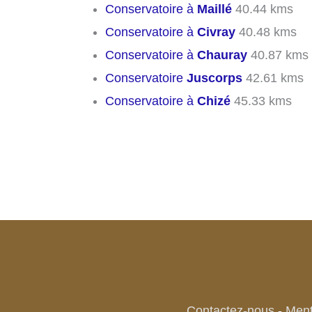
Conservatoire à
Maillé
40.44 kms
Conservatoire à
Civray
40.48 kms
Conservatoire à
Chauray
40.87 kms
Conservatoire
Juscorps
42.61 kms
Conservatoire à
Chizé
45.33 kms
Contactez-nous
-
Ment