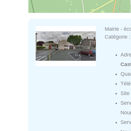
Mairie - é
Catégorie 
Adr
Cast
Quar
Tél
Site
Serv
Noug
Serv