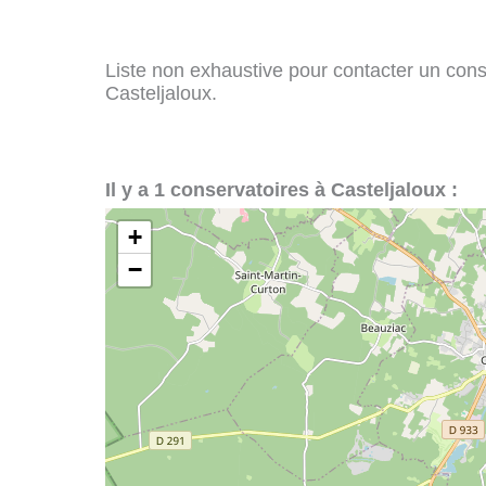
Liste non exhaustive pour contacter un conser
Casteljaloux.
Il y a 1 conservatoires à Casteljaloux :
+
−