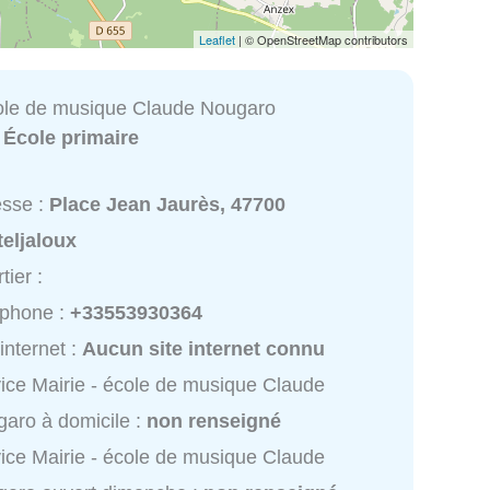
Leaflet
| © OpenStreetMap contributors
cole de musique Claude Nougaro
:
École primaire
esse :
Place Jean Jaurès, 47700
eljaloux
tier :
éphone :
+33553930364
 internet :
Aucun site internet connu
ice Mairie - école de musique Claude
aro à domicile :
non renseigné
ice Mairie - école de musique Claude