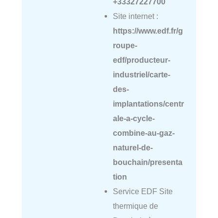
+33327227700
Site internet :
https://www.edf.fr/g
roupe-
edf/producteur-
industriel/carte-
des-
implantations/centr
ale-a-cycle-
combine-au-gaz-
naturel-de-
bouchain/presenta
tion
Service EDF Site
thermique de