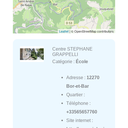
Leaflet
| © OpenStreetMap contributors
Centre STEPHANE
GRAPPELLI
Catégorie :
École
Adresse :
12270
Bor-et-Bar
Quartier :
Téléphone :
+33565657760
Site internet :